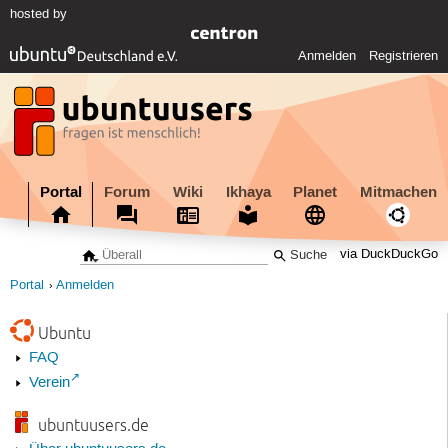
hosted by
Anmelden
Registrieren
Portal
Forum
Wiki
Ikhaya
Planet
Mitmachen
via DuckDuckGo
Portal
Anmelden
Ubuntu
FAQ
Verein
ubuntuusers.de