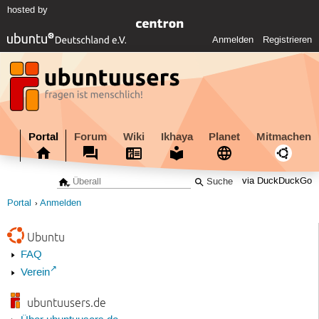
hosted by
Anmelden
Registrieren
Portal
Forum
Wiki
Ikhaya
Planet
Mitmachen
via DuckDuckGo
Portal
Anmelden
Ubuntu
FAQ
Verein
ubuntuusers.de