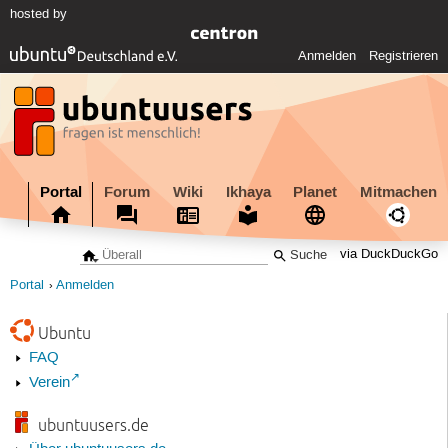
hosted by
Anmelden
Registrieren
Portal
Forum
Wiki
Ikhaya
Planet
Mitmachen
via DuckDuckGo
Portal
Anmelden
Ubuntu
FAQ
Verein
ubuntuusers.de