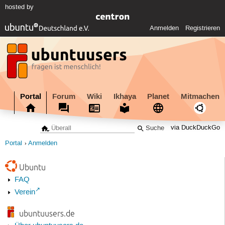
hosted by
Anmelden
Registrieren
Portal
Forum
Wiki
Ikhaya
Planet
Mitmachen
via DuckDuckGo
Portal
Anmelden
Ubuntu
FAQ
Verein
ubuntuusers.de