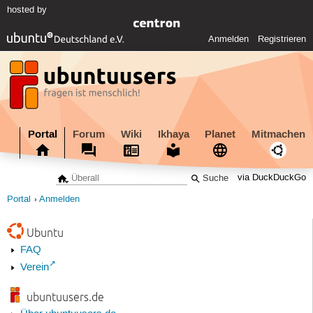
hosted by
Anmelden
Registrieren
Portal
Forum
Wiki
Ikhaya
Planet
Mitmachen
via DuckDuckGo
Portal
Anmelden
Ubuntu
FAQ
Verein
ubuntuusers.de