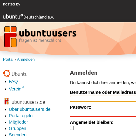
hosted by
Portal
Anmelden
Anmelden
Ubuntu
FAQ
Du kannst dich hier anmelden, w
Verein
Benutzername oder Mailadress
ubuntuusers.de
Passwort:
Über ubuntuusers.de
Portalregeln
Angemeldet bleiben:
Mitglieder
Gruppen
Spenden