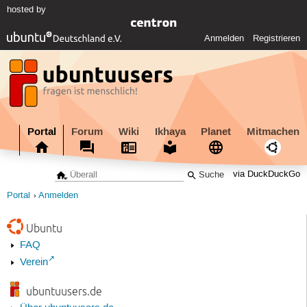
hosted by
Anmelden
Registrieren
Portal
Forum
Wiki
Ikhaya
Planet
Mitmachen
via DuckDuckGo
Portal
Anmelden
Ubuntu
FAQ
Verein
ubuntuusers.de