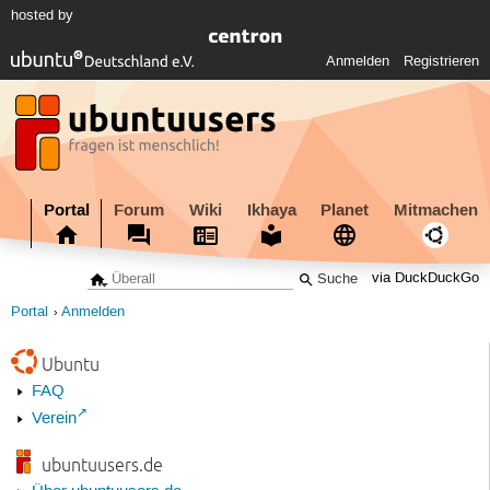
hosted by
Anmelden
Registrieren
Portal
Forum
Wiki
Ikhaya
Planet
Mitmachen
via DuckDuckGo
Portal
Anmelden
Ubuntu
FAQ
Verein
ubuntuusers.de