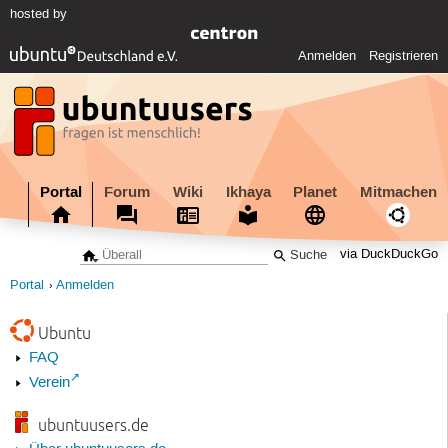
hosted by
Anmelden
Registrieren
Portal
Forum
Wiki
Ikhaya
Planet
Mitmachen
via DuckDuckGo
Portal
Anmelden
Ubuntu
FAQ
Verein
ubuntuusers.de