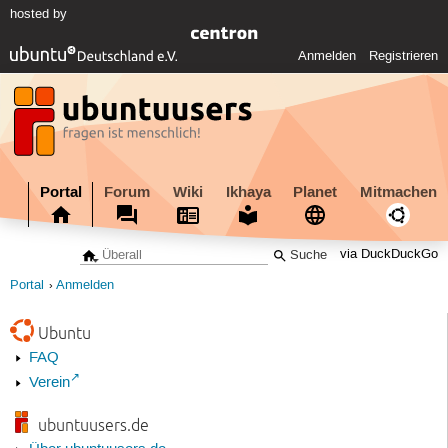
hosted by
Anmelden
Registrieren
Portal
Forum
Wiki
Ikhaya
Planet
Mitmachen
via DuckDuckGo
Portal
Anmelden
Ubuntu
FAQ
Verein
ubuntuusers.de