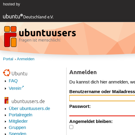
hosted by
Portal
Anmelden
Anmelden
Ubuntu
FAQ
Du kannst dich hier anmelden, w
Verein
Benutzername oder Mailadress
ubuntuusers.de
Passwort:
Über ubuntuusers.de
Portalregeln
Angemeldet bleiben:
Mitglieder
Gruppen
Spenden