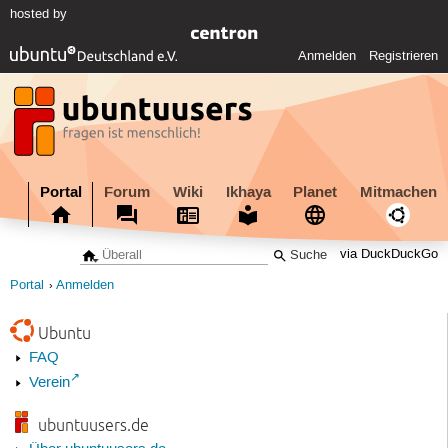
hosted by
Anmelden
Registrieren
Portal
Forum
Wiki
Ikhaya
Planet
Mitmachen
via DuckDuckGo
Portal
Anmelden
Ubuntu
FAQ
Verein
ubuntuusers.de