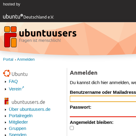
hosted by
Portal
Anmelden
Anmelden
Ubuntu
FAQ
Du kannst dich hier anmelden, w
Verein
Benutzername oder Mailadress
ubuntuusers.de
Passwort:
Über ubuntuusers.de
Portalregeln
Angemeldet bleiben:
Mitglieder
Gruppen
Spenden