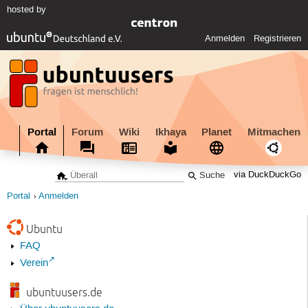
hosted by
Anmelden
Registrieren
Portal
Forum
Wiki
Ikhaya
Planet
Mitmachen
via DuckDuckGo
Portal
Anmelden
Ubuntu
FAQ
Verein
ubuntuusers.de