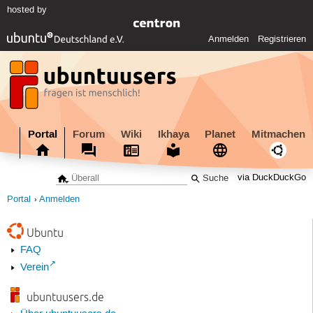
hosted by
Anmelden
Registrieren
Portal
Forum
Wiki
Ikhaya
Planet
Mitmachen
via DuckDuckGo
Portal
Anmelden
Ubuntu
FAQ
Verein
ubuntuusers.de