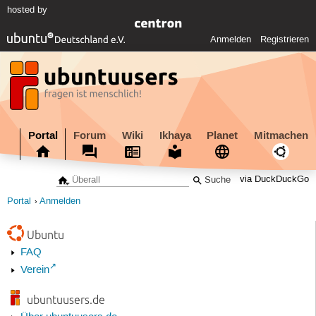
hosted by
Anmelden
Registrieren
Portal
Forum
Wiki
Ikhaya
Planet
Mitmachen
via DuckDuckGo
Portal
Anmelden
Ubuntu
FAQ
Verein
ubuntuusers.de