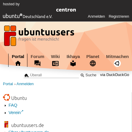
hosted by
Anmelden
Registrieren
Portal
Forum
Wiki
Ikhaya
Planet
Mitmachen
via DuckDuckGo
Portal
Anmelden
Ubuntu
FAQ
Verein
ubuntuusers.de