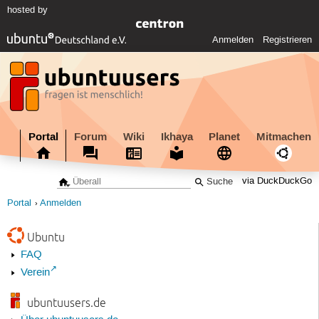
hosted by
Anmelden
Registrieren
Portal
Forum
Wiki
Ikhaya
Planet
Mitmachen
via DuckDuckGo
Portal
Anmelden
Ubuntu
FAQ
Verein
ubuntuusers.de