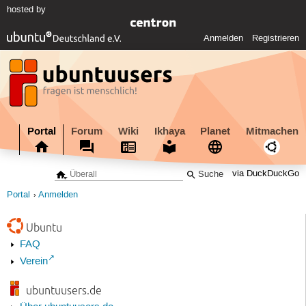
hosted by
Anmelden
Registrieren
Portal
Forum
Wiki
Ikhaya
Planet
Mitmachen
via DuckDuckGo
Portal
Anmelden
Ubuntu
FAQ
Verein
ubuntuusers.de