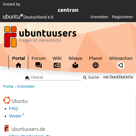
hosted by
Anmelden
Registrieren
Portal
Forum
Wiki
Ikhaya
Planet
Mitmachen
via DuckDuckGo
Portal
Anmelden
Ubuntu
FAQ
Verein
ubuntuusers.de