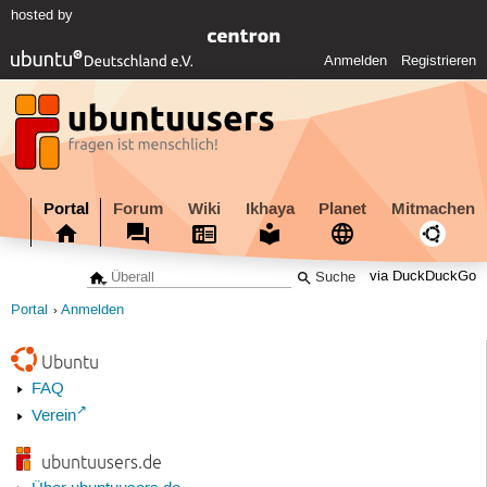
hosted by
Anmelden
Registrieren
Portal
Forum
Wiki
Ikhaya
Planet
Mitmachen
via DuckDuckGo
Portal
Anmelden
Ubuntu
FAQ
Verein
ubuntuusers.de