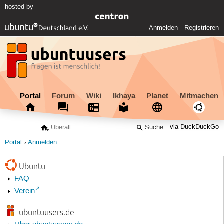
hosted by
Anmelden
Registrieren
Portal
Forum
Wiki
Ikhaya
Planet
Mitmachen
via DuckDuckGo
Portal
Anmelden
Ubuntu
FAQ
Verein
ubuntuusers.de