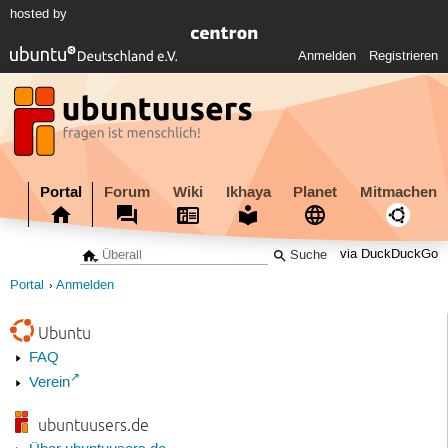
hosted by
Anmelden
Registrieren
Portal
Forum
Wiki
Ikhaya
Planet
Mitmachen
via DuckDuckGo
Portal
Anmelden
Ubuntu
FAQ
Verein
ubuntuusers.de