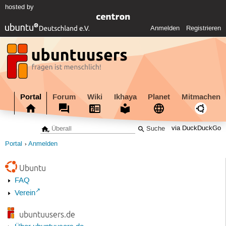
hosted by
Anmelden
Registrieren
Portal
Forum
Wiki
Ikhaya
Planet
Mitmachen
via DuckDuckGo
Portal
Anmelden
Ubuntu
FAQ
Verein
ubuntuusers.de