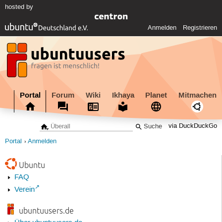
hosted by
Anmelden
Registrieren
Portal
Forum
Wiki
Ikhaya
Planet
Mitmachen
via DuckDuckGo
Portal
Anmelden
Ubuntu
FAQ
Verein
ubuntuusers.de