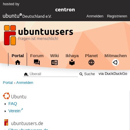
hosted by
Anmelden
Registrieren
Portal
Forum
Wiki
Ikhaya
Planet
Mitmachen
via DuckDuckGo
Portal
Anmelden
Ubuntu
FAQ
Verein
ubuntuusers.de