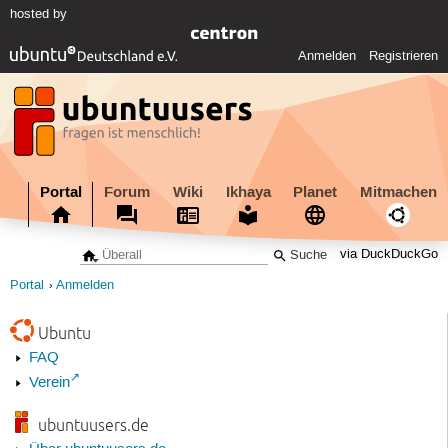
hosted by
Anmelden
Registrieren
Portal
Forum
Wiki
Ikhaya
Planet
Mitmachen
via DuckDuckGo
Portal
Anmelden
Ubuntu
FAQ
Verein
ubuntuusers.de