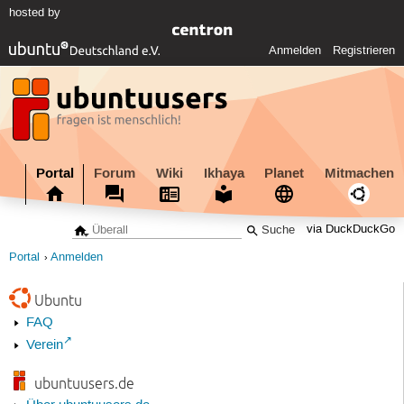
hosted by
Anmelden
Registrieren
Portal
Forum
Wiki
Ikhaya
Planet
Mitmachen
via DuckDuckGo
Portal
Anmelden
Ubuntu
FAQ
Verein
ubuntuusers.de