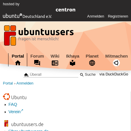
hosted by
Anmelden
Registrieren
Portal
Forum
Wiki
Ikhaya
Planet
Mitmachen
via DuckDuckGo
Portal
Anmelden
Ubuntu
FAQ
Verein
ubuntuusers.de