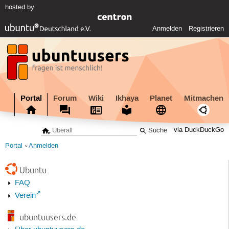
hosted by
Anmelden
Registrieren
Portal
Forum
Wiki
Ikhaya
Planet
Mitmachen
via DuckDuckGo
Portal
Anmelden
Ubuntu
FAQ
Verein
ubuntuusers.de