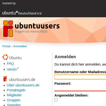
hosted by
Portal
Anmelden
Anmelden
Ubuntu
FAQ
Du kannst dich hier anmelden, w
Verein
Benutzername oder Mailadress
ubuntuusers.de
Passwort:
Über ubuntuusers.de
Portalregeln
Angemeldet bleiben:
Mitglieder
Gruppen
Spenden