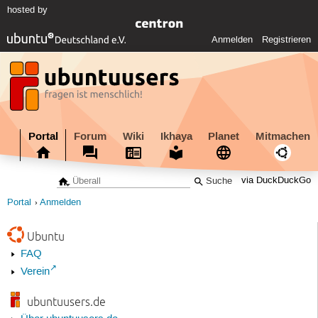
hosted by
Anmelden
Registrieren
Portal
Forum
Wiki
Ikhaya
Planet
Mitmachen
via DuckDuckGo
Portal
Anmelden
Ubuntu
FAQ
Verein
ubuntuusers.de