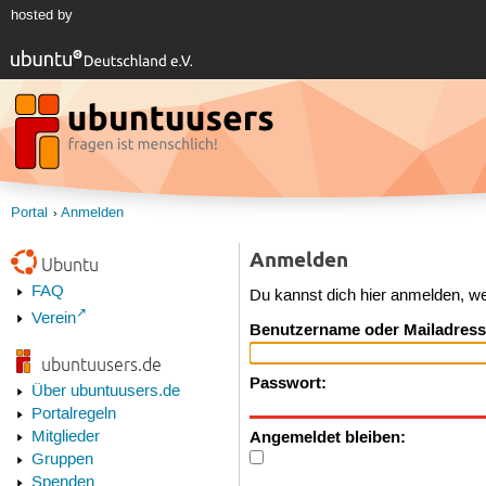
hosted by
Portal
Anmelden
Anmelden
Ubuntu
FAQ
Du kannst dich hier anmelden, w
Verein
Benutzername oder Mailadress
ubuntuusers.de
Passwort:
Über ubuntuusers.de
Portalregeln
Angemeldet bleiben:
Mitglieder
Gruppen
Spenden