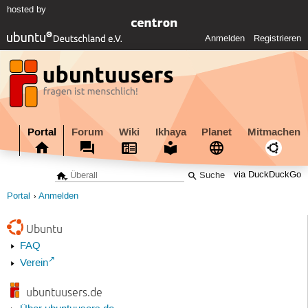
hosted by
Anmelden
Registrieren
Portal
Forum
Wiki
Ikhaya
Planet
Mitmachen
via DuckDuckGo
Portal
Anmelden
Ubuntu
FAQ
Verein
ubuntuusers.de