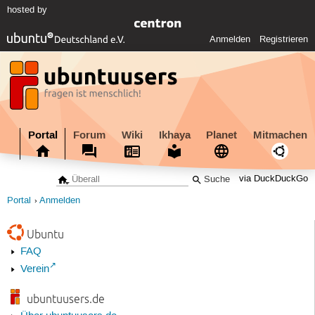
hosted by
Anmelden
Registrieren
Portal
Forum
Wiki
Ikhaya
Planet
Mitmachen
via DuckDuckGo
Portal
Anmelden
Ubuntu
FAQ
Verein
ubuntuusers.de