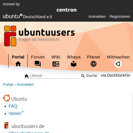
hosted by
Anmelden
Registrieren
Portal
Forum
Wiki
Ikhaya
Planet
Mitmachen
via DuckDuckGo
Portal
Anmelden
Ubuntu
FAQ
Verein
ubuntuusers.de