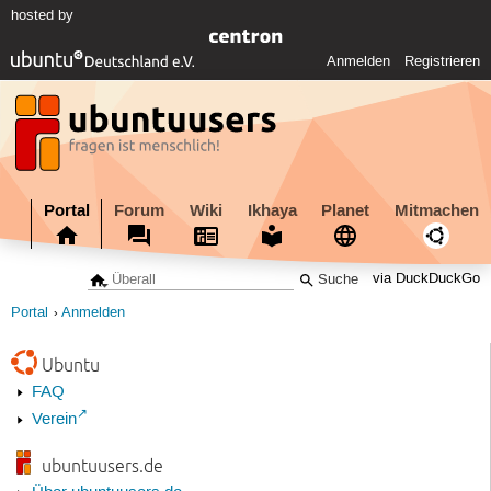
hosted by
Anmelden
Registrieren
Portal
Forum
Wiki
Ikhaya
Planet
Mitmachen
via DuckDuckGo
Portal
Anmelden
Ubuntu
FAQ
Verein
ubuntuusers.de