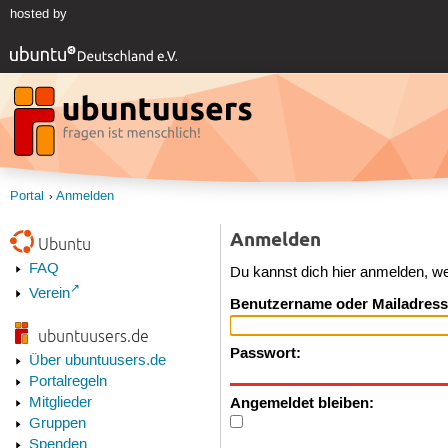
hosted by
Portal
Anmelden
Anmelden
Ubuntu
FAQ
Du kannst dich hier anmelden, w
Verein
Benutzername oder Mailadress
ubuntuusers.de
Passwort:
Über ubuntuusers.de
Portalregeln
Angemeldet bleiben:
Mitglieder
Gruppen
Spenden