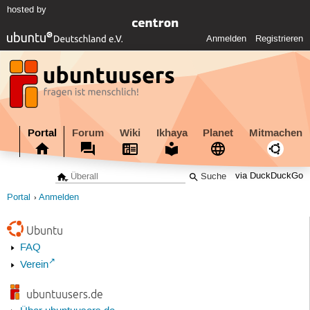
hosted by
Anmelden
Registrieren
Portal
Forum
Wiki
Ikhaya
Planet
Mitmachen
via DuckDuckGo
Portal
Anmelden
Ubuntu
FAQ
Verein
ubuntuusers.de