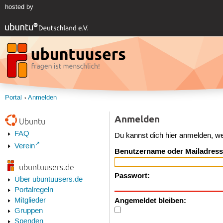
hosted by
Portal
Anmelden
Anmelden
Ubuntu
FAQ
Du kannst dich hier anmelden, w
Verein
Benutzername oder Mailadress
ubuntuusers.de
Passwort:
Über ubuntuusers.de
Portalregeln
Angemeldet bleiben:
Mitglieder
Gruppen
Spenden