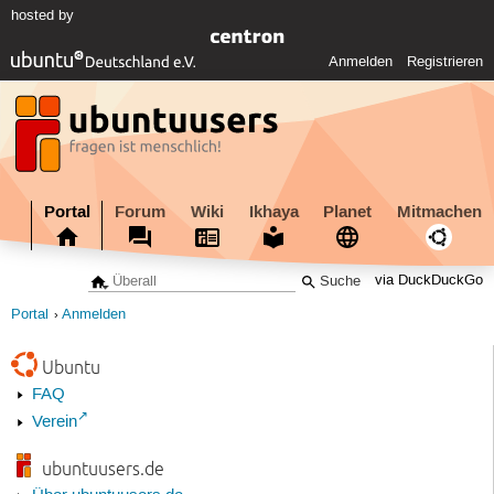
hosted by
Anmelden
Registrieren
Portal
Forum
Wiki
Ikhaya
Planet
Mitmachen
via DuckDuckGo
Portal
Anmelden
Ubuntu
FAQ
Verein
ubuntuusers.de