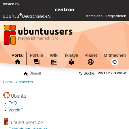
hosted by
Anmelden
Registrieren
Portal
Forum
Wiki
Ikhaya
Planet
Mitmachen
via DuckDuckGo
Portal
Anmelden
Ubuntu
FAQ
Verein
ubuntuusers.de