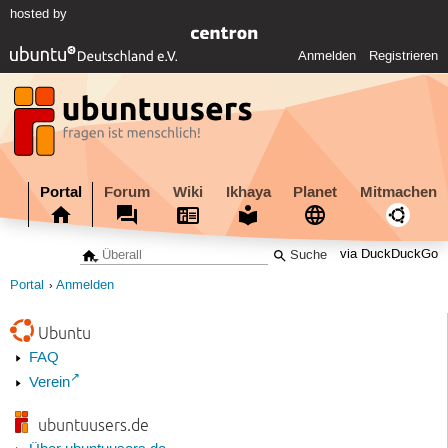
hosted by
Anmelden
Registrieren
Portal
Forum
Wiki
Ikhaya
Planet
Mitmachen
via DuckDuckGo
Portal
Anmelden
Ubuntu
FAQ
Verein
ubuntuusers.de