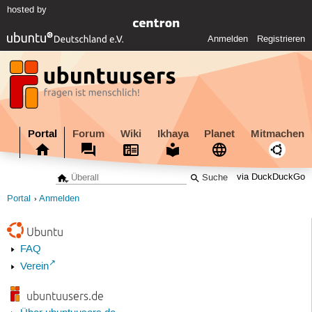
hosted by
Anmelden
Registrieren
Portal
Forum
Wiki
Ikhaya
Planet
Mitmachen
via DuckDuckGo
Portal
Anmelden
Ubuntu
FAQ
Verein
ubuntuusers.de