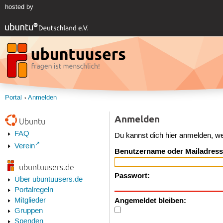
hosted by
Portal
Anmelden
Anmelden
Ubuntu
FAQ
Du kannst dich hier anmelden, w
Verein
Benutzername oder Mailadress
ubuntuusers.de
Passwort:
Über ubuntuusers.de
Portalregeln
Angemeldet bleiben:
Mitglieder
Gruppen
Spenden