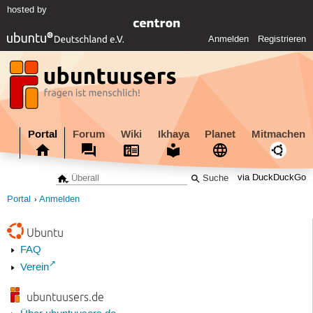
hosted by
Anmelden
Registrieren
Portal
Forum
Wiki
Ikhaya
Planet
Mitmachen
via DuckDuckGo
Portal
Anmelden
Ubuntu
FAQ
Verein
ubuntuusers.de