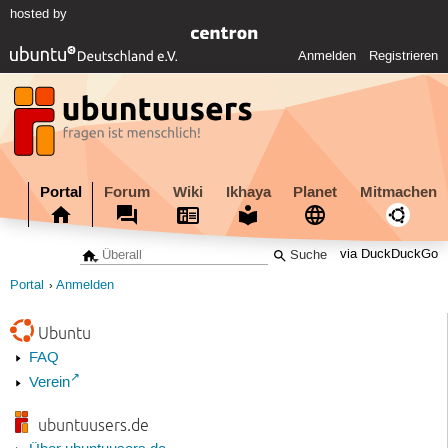
hosted by
Anmelden
Registrieren
Portal
Forum
Wiki
Ikhaya
Planet
Mitmachen
via DuckDuckGo
Portal
Anmelden
Ubuntu
FAQ
Verein
ubuntuusers.de