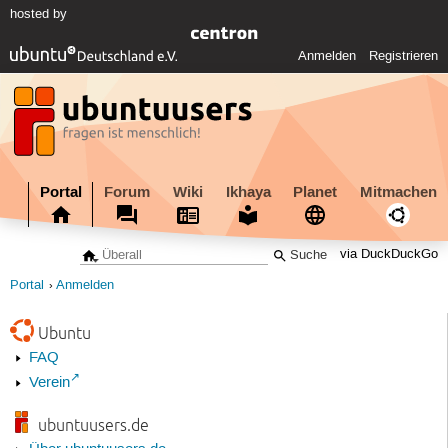
hosted by
Anmelden
Registrieren
Portal
Forum
Wiki
Ikhaya
Planet
Mitmachen
via DuckDuckGo
Portal
Anmelden
Ubuntu
FAQ
Verein
ubuntuusers.de