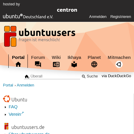
hosted by
Anmelden
Registrieren
Portal
Forum
Wiki
Ikhaya
Planet
Mitmachen
via DuckDuckGo
Portal
Anmelden
Ubuntu
FAQ
Verein
ubuntuusers.de