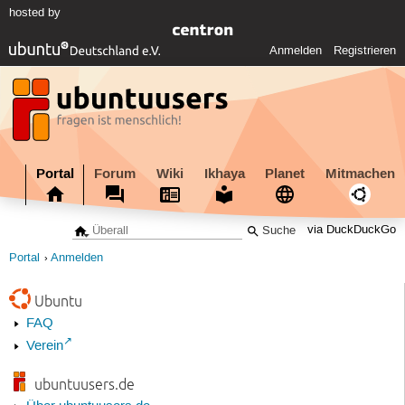
hosted by
Anmelden
Registrieren
Portal
Forum
Wiki
Ikhaya
Planet
Mitmachen
via DuckDuckGo
Portal
Anmelden
Ubuntu
FAQ
Verein
ubuntuusers.de